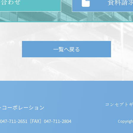
い合わせ
資料請
一覧へ戻る
コンセプト
トコーポレーション
47-711-2651
［FAX］047-711-2804
Copyri